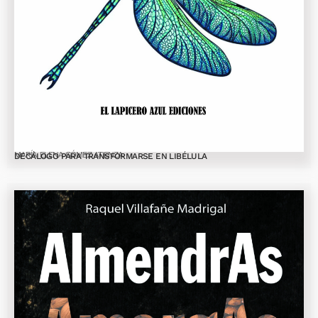
MARÍA ELENA GÓMEZ ATIENZA
DECÁLOGO PARA TRANSFORMARSE EN LIBÉLULA