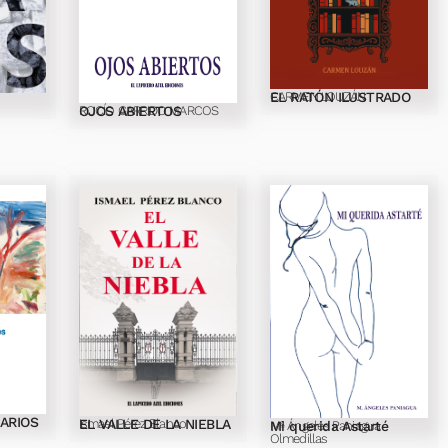
EL RATÓN ILUSTRADO
CARMEN LOUZÁN
OJOS ABIERTOS
ROCÍO GARRIDO MARCOS
IARIOS
EL VALLE DE LA NIEBLA
Ismael Pérez Blanco
Mi querida Astarté
Mª Ángeles Paniagua
Olmedillas