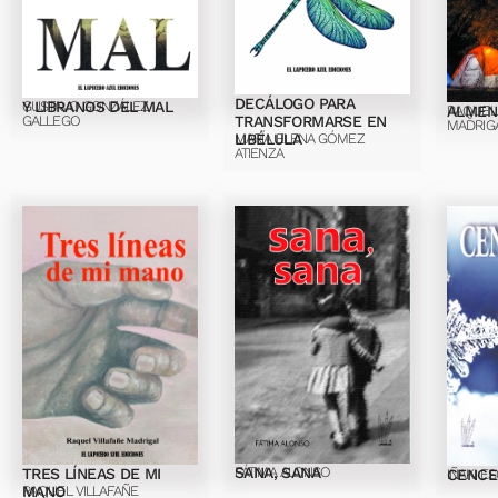
DECÁLOGO PARA
Y LIBRANOS DEL MAL
GUSTAVO GONZÁLEZ
ALMEN
RAQUEL 
GALLEGO
TRANSFORMARSE EN
MADRIG
LIBÉLULA
MARÍA ELENA GÓMEZ
ATIENZA
SANA, SANA
FÁTIMA ALONSO
TRES LÍNEAS DE MI
CENCE
IÑAKI E
MANO
RAQUEL VILLAFAÑE