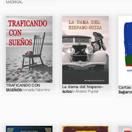
MADRIGAL
TRAFICANDO CON
La dama del hispano-
Cartas
SUEÑOS
Mª José Arconada Palomino
suiza
Antonio Álvarez Pujolar
llegaro
Guiller