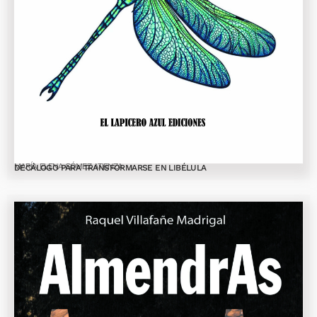
MARÍA ELENA GÓMEZ ATIENZA
DECÁLOGO PARA TRANSFORMARSE EN LIBÉLULA